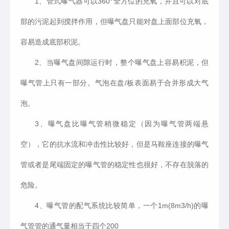
1
、管式曝气器可以
360
°全方位的充氧，并且可以对底
部的污泥起到搅拌作用，但曝气盘只能对盘上面部位充氧，
容易造成底部积泥。
2
、当曝气盘间隙运行时，整个曝气盘上容易积泥，但
曝气管上只有一部分。气泡在盘
/
板表面易于合并形成大气
泡。
3
、曝气盘比曝气管稍微稳定（因为曝气管两端悬
空），它的抗水流和冲击性比较好，但是马鞍座连接的曝气
管或者是尾端固定的曝气管的稳定性也很好，不存在脱落的
危险。
4
、曝气管的配气系统比较简单，一个
1m(8m3/h)
的曝
气管管的通气量相当于四个
200